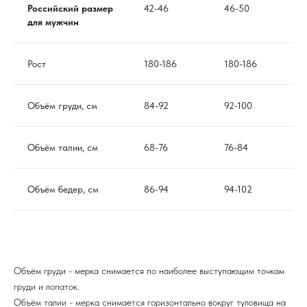
Российский размер
42-46
46-50
для мужчин
Рост
180-186
180-186
Объём груди, см
84-92
92-100
Объём талии, см
68-76
76-84
Объём бедер, см
86-94
94-102
Объём груди - мерка снимается по наиболее выступающим точкам
груди и лопаток.
Объём талии - мерка снимается горизонтально вокруг туловища на