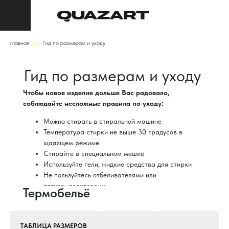
главная
→
Гид по размерам и уходу
Гид по размерам и уходу
Чтобы новое изделие дольше Вас радовало,
соблюдайте несложные правила по уходу:
Каталог
О 
Можно стирать в стиральной машине
Температура стирки не выше 30 градусов в
щадящем режиме
Стирайте в специальном мешке
Корзина
Кабинет
Используйте гели, жидкие средства для стирки
Не пользуйтесь отбеливателями или
пятновыводителями
Термобельё
Утюжить НЕ нужно
Сушить в разложенном виде на плоской
поверхности
ТАБЛИЦА РАЗМЕРОВ