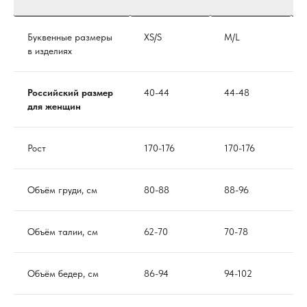
Буквенные размеры
XS/S
M/L
в изделиях
Российский размер
40-44
44-48
для женщин
Рост
170-176
170-176
Объём груди, см
80-88
88-96
Объём талии, см
62-70
70-78
Объём бедер, см
86-94
94-102